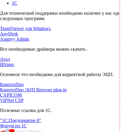
1С
Для технической поддержки необходимо наличие у вас одной из
Отчетность
следующих программ.
TeamViewer для Windows
AnyDesk
Весы
Ammyy Admin
Все необходимые драйвера можно скачать .
Принтеры этикеток
Атол
Штрих
Программное обеспечение
Основное что необходимо для корректной работы ЭЦП.
КриптоПро
Маркировка
КриптоПро ЭЦП Browser plug-in
CAPICOM
ViPNet CSP
Сканеры штрихкодов
Полезные ссылки для 1С.
"1C:Предприятие 8"
Денежные ящики
Форум по 1С